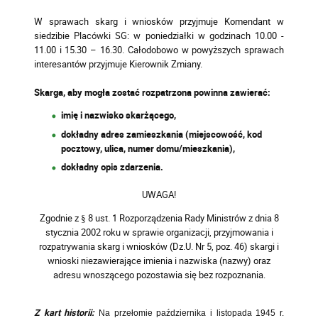
W sprawach skarg i wniosków przyjmuje Komendant w
siedzibie Placówki SG: w poniedziałki w godzinach 10.00 -
11.00 i 15.30 – 16.30.
Całodobowo w powyższych sprawach
interesantów przyjmuje Kierownik Zmiany.
Skarga, aby mogła zostać rozpatrzona powinna zawierać:
imię i nazwisko skarżącego,
dokładny adres zamieszkania (miejscowość, kod
pocztowy, ulica, numer domu/mieszkania),
dokładny opis zdarzenia.
UWAGA!
Zgodnie z § 8 ust. 1 Rozporządzenia Rady Ministrów z dnia 8
stycznia 2002 roku w sprawie organizacji, przyjmowania i
rozpatrywania skarg i wniosków (Dz.U. Nr 5, poz. 46) skargi i
wnioski niezawierające imienia i nazwiska (nazwy) oraz
adresu wnoszącego pozostawia się bez rozpoznania.
Z kart historii:
Na przełomie października i listopada 1945 r.