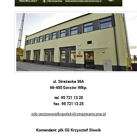
ul. Strażacka 36A
66-400 Gorzów Wlkp.
tel. 95 721 13 20
fax. 95 721 13 25
sdo.gorzowwielkopolski@strazgraniczna.pl
Komendant: płk SG Krzysztof Słowik