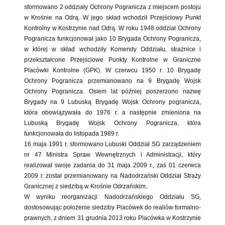
sformowano 2 oddziały Ochrony Pogranicza z miejscem postoju
w Krośnie na Odrą. W jego skład wchodził Przejściowy Punkt
Kontrolny w Kostrzynie nad Odrą. W roku 1948 oddział Ochrony
Pogranicza funkcjonował jako 10 Brygada Ochrony Pogranicza,
w której w skład wchodziły Komendy Oddziału, strażnice i
przekształcone Przejściowe Punkty Kontrolne w Graniczne
Placówki Kontrolne (GPK). W czerwcu 1950 r. 10 Brygadę
Ochrony Pogranicza przemianowano na 9 Brygadę Wojsk
Ochrony Pogranicza. Osiem lat później poszerzono nazwę
Brygady na 9 Lubuską Brygadę Wojsk Ochrony pogranicza,
która obowiązywała do 1976 r. a następnie zmieniona na
Lubuską Brygadę Wojsk Ochrony Pogranicza, która
funkcjonowała do listopada 1989 r.
16 maja 1991 r. sformowano Lubuski Oddział SG zarządzeniem
nr 47 Ministra Spraw Wewnętrznych i Administracji, który
realizował swoje zadania do 31 maja 2009 r., zaś 01 czerwca
2009 r. został przemianowany na Nadodrzański Oddział Straży
Granicznej z siedzibą w Krośnie Odrzańskim.
W wyniku reorganizacji Nadodrzańskiego Oddziału SG,
dostosowując położenie siedziby Placówek do realiów formalno-
prawnych, z dniem 31 grudnia 2013 roku Placówka w Kostrzynie