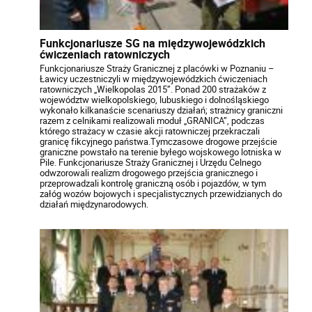
Funkcjonariusze SG na międzywojewódzkich
ćwiczeniach ratowniczych
Funkcjonariusze Straży Granicznej z placówki w Poznaniu –
Ławicy uczestniczyli w międzywojewódzkich ćwiczeniach
ratowniczych „Wielkopolas 2015”. Ponad 200 strażaków z
województw wielkopolskiego, lubuskiego i dolnośląskiego
wykonało kilkanaście scenariuszy działań; strażnicy graniczni
razem z celnikami realizowali moduł „GRANICA”, podczas
którego strażacy w czasie akcji ratowniczej przekraczali
granicę fikcyjnego państwa.Tymczasowe drogowe przejście
graniczne powstało na terenie byłego wojskowego lotniska w
Pile. Funkcjonariusze Straży Granicznej i Urzędu Celnego
odwzorowali realizm drogowego przejścia granicznego i
przeprowadzali kontrolę graniczną osób i pojazdów, w tym
załóg wozów bojowych i specjalistycznych przewidzianych do
działań międzynarodowych.