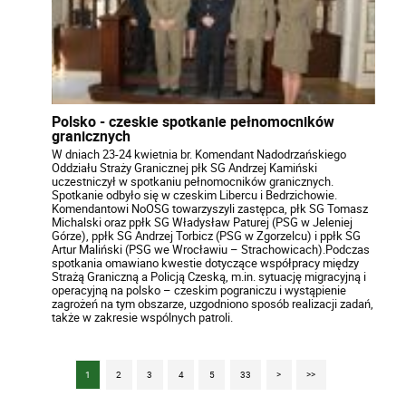
Polsko - czeskie spotkanie pełnomocników
granicznych
W dniach 23-24 kwietnia br. Komendant Nadodrzańskiego
Oddziału Straży Granicznej płk SG Andrzej Kamiński
uczestniczył w spotkaniu pełnomocników granicznych.
Spotkanie odbyło się w czeskim Libercu i Bedrzichowie.
Komendantowi NoOSG towarzyszyli zastępca, płk SG Tomasz
Michalski oraz ppłk SG Władysław Paturej (PSG w Jeleniej
Górze), ppłk SG Andrzej Torbicz (PSG w Zgorzelcu) i ppłk SG
Artur Maliński (PSG we Wrocławiu – Strachowicach).Podczas
spotkania omawiano kwestie dotyczące współpracy między
Strażą Graniczną a Policją Czeską, m.in. sytuację migracyjną i
operacyjną na polsko – czeskim pograniczu i wystąpienie
zagrożeń na tym obszarze, uzgodniono sposób realizacji zadań,
także w zakresie wspólnych patroli.
1
2
3
4
5
33
>
>>