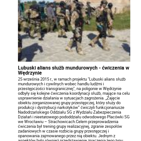
Lubuski alians służb mundurowych - ćwiczenia w
Wędrzynie
25 września 2015 r., w ramach projektu "Lubuski alians służb
mundurowych i cywilnych wobec handlu ludźmi i
przestępczości transgranicznej", na poligonie w Wędrzynie
odbyły się kolejne ćwiczenia koordynacji służb, mające na celu
usprawnienie działania w sytuacjach zagrożenia. „Zajęcie
obiektu zorganizowanej grupy przestępczej, który służy do
produkcji i dystrybucji narkotyków” ćwiczyli funkcjonariusze
Nadodrzańskiego Oddziału SG z Wydziału Zabezpieczenia
Działań i nieetatowego pododdziału odwodowego Placówki SG
we Wrocławiu – Strachowicach.Celem przeprowadzenia
ćwiczenia był trening grupy realizacyjnej, zgranie zespołów
zadaniowych w czasie rozbicia grupy przestępczej i
opanowania zajmowanego przez nią obiektu. Jednym z
aspektów było również przedstawienie znaczenia tego typu