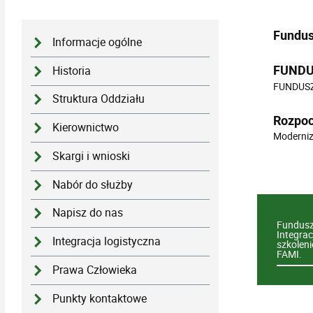
Fundus
Informacje ogólne
FUNDUS
Historia
FUNDUSZ
Struktura Oddziału
Rozpoc
Kierownictwo
Moderniz
Skargi i wnioski
Nabór do służby
Napisz do nas
Fundusz 
Integracj
Integracja logistyczna
szkolen
FAMI.
Prawa Człowieka
Punkty kontaktowe