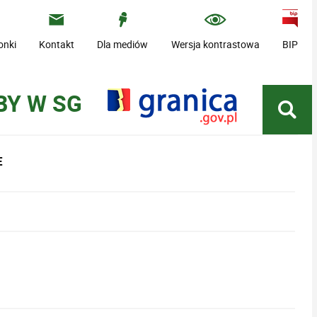
onki
Kontakt
Dla mediów
Wersja kontrastowa
BIP
BY W SG
E