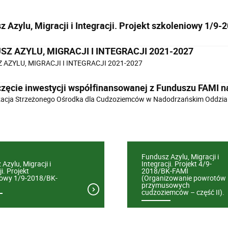
z Azylu, Migracji i Integracji. Projekt szkoleniowy 1/9
Z AZYLU, MIGRACJI I INTEGRACJI 2021-2027
 AZYLU, MIGRACJI I INTEGRACJI 2021-2027
zęcie inwestycji współfinansowanej z Funduszu FAMI n
acja Strzeżonego Ośrodka dla Cudzoziemców w Nadodrzańskim Oddziale
Fundusz Azylu, Migracji i
Azylu, Migracji i
Integracji. Projekt 4/9-
i. Projekt
2018/BK-FAMI
iowy 1/9-2018/BK-
(Organizowanie powrotów
przymusowych
cudzoziemców – część II).