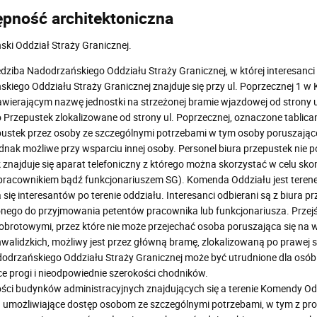
pność architektoniczna
ki Oddział Straży Granicznej.
dziba Nadodrzańskiego Oddziału Straży Granicznej, w której interesanc
kiego Oddziału Straży Granicznej znajduje się przy ul. Poprzecznej 1 w 
wierającym nazwę jednostki na strzeżonej bramie wjazdowej od strony u
o Przepustek zlokalizowane od strony ul. Poprzecznej, oznaczone tabli
pustek przez osoby ze szczególnymi potrzebami w tym osoby poruszające 
ednak możliwe przy wsparciu innej osoby. Personel biura przepustek nie 
 znajduje się aparat telefoniczny z którego można skorzystać w celu s
pracownikiem bądź funkcjonariuszem SG). Komenda Oddziału jest teren
się interesantów po terenie oddziału. Interesanci odbierani są z biura pr
ego do przyjmowania petentów pracownika lub funkcjonariusza. Przejści
brotowymi, przez które nie może przejechać osoba poruszająca się na w
walidzkich, możliwy jest przez główną bramę, zlokalizowaną po prawej st
dodrzańskiego Oddziału Straży Granicznej może być utrudnione dla osób
e progi i nieodpowiednie szerokości chodników.
ści budynków administracyjnych znajdujących się a terenie Komendy O
 umożliwiające dostęp osobom ze szczególnymi potrzebami, w tym z pr