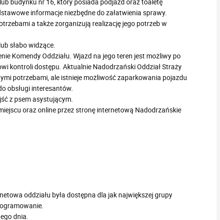
b budynku nr 16, który posiada podjazd oraz toaletę
stawowe informacje niezbędne do załatwienia sprawy.
trzebami a także zorganizują realizację jego potrzeb w
ub słabo widzące.
nie Komendy Oddziału. Wjazd na jego teren jest możliwy po
owi kontroli dostępu. Aktualnie Nadodrzański Oddział Straży
ymi potrzebami, ale istnieje możliwość zaparkowania pojazdu
o obsługi interesantów.
jść z psem asystującym.
iejscu oraz online przez stronę internetową Nadodrzańskie
rnetowa oddziału była dostępna dla jak największej grupy
programowanie.
ego dnia.