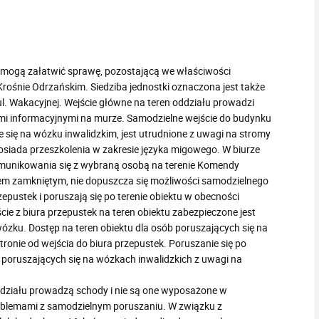
i mogą załatwić sprawę, pozostającą we właściwości
Krośnie Odrzańskim. Siedziba jednostki oznaczona jest także
l. Wakacyjnej. Wejście główne na teren oddziału prowadzi
cami informacyjnymi na murze. Samodzielne wejście do budynku
się na wózku inwalidzkim, jest utrudnione z uwagi na stromy
posiada przeszkolenia w zakresie języka migowego. W biurze
komunikowania się z wybraną osobą na terenie Komendy
em zamkniętym, nie dopuszcza się możliwości samodzielnego
zepustek i poruszają się po terenie obiektu w obecności
e z biura przepustek na teren obiektu zabezpieczone jest
ózku. Dostęp na teren obiektu dla osób poruszających się na
ronie od wejścia do biura przepustek. Poruszanie się po
 poruszających się na wózkach inwalidzkich z uwagi na
ddziału prowadzą schody i nie są one wyposażone w
oblemami z samodzielnym poruszaniu. W związku z