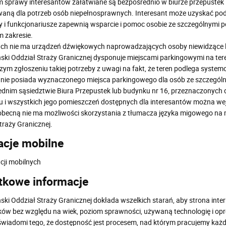
sprawy interesantów załatwiane są bezpośrednio w biurze przepustek lu
aną dla potrzeb osób niepełnosprawnych. Interesant może uzyskać pod
 i funkcjonariusze zapewnią wsparcie i pomoc osobie ze szczególnymi po
 zakresie.
ch nie ma urządzeń dźwiękowych naprowadzających osoby niewidzące l
ki Oddział Straży Granicznej dysponuje miejscami parkingowymi na tere
zym zgłoszeniu takiej potrzeby z uwagi na fakt, że teren podlega system
 nie posiada wyznaczonego miejsca parkingowego dla osób ze szczególn
dnim sąsiedztwie Biura Przepustek lub budynku nr 16, przeznaczonych d
 i wszystkich jego pomieszczeń dostępnych dla interesantów można we
obecną nie ma możliwości skorzystania z tłumacza języka migowego na m
traży Granicznej.
acje mobilne
acji mobilnych
tkowe informacje
ki Oddział Straży Granicznej dokłada wszelkich starań, aby strona inte
ów bez względu na wiek, poziom sprawności, używaną technologię i o
wiadomi tego, że dostępność jest procesem, nad którym pracujemy każd