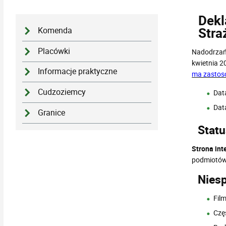
Dekl
Stra
Komenda
Placówki
Nadodrzańs
kwietnia 2
Informacje praktyczne
ma zastoso
Cudzoziemcy
Data
Data
Granice
Statu
Strona int
podmiotów 
Nies
Fil
Czę