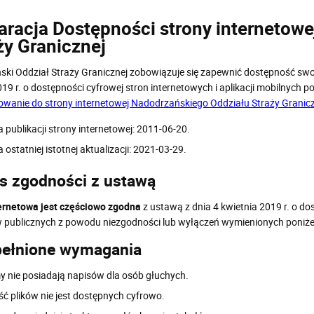
aracja Dostępności strony internetow
ży Granicznej
ki Oddział Straży Granicznej zobowiązuje się zapewnić dostępność swoje
019 r. o dostępności cyfrowej stron internetowych i aplikacji mobilnych
wanie do strony internetowej Nadodrzańskiego Oddziału Straży Granic
 publikacji strony internetowej: 2011-06-20.
 ostatniej istotnej aktualizacji: 2021-03-29.
s zgodności z ustawą
ernetowa jest częściowo zgodna
z ustawą z dnia 4 kwietnia 2019 r. o do
publicznych z powodu niezgodności lub wyłączeń wymienionych poniże
pełnione wymagania
my nie posiadają napisów dla osób głuchych.
ść plików nie jest dostępnych cyfrowo.