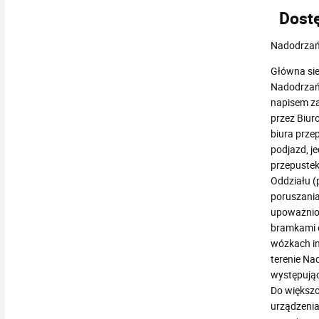
Dostę
Nadodrzańs
Główna sie
Nadodrzańs
napisem za
przez Biur
biura prze
podjazd, j
przepustek
Oddziału (
poruszania 
upoważnion
bramkami o
wózkach in
terenie Na
występując
Do większo
urządzenia