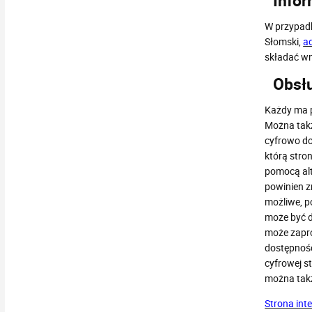
Infor
W przypadk
Słomski,
a
składać wn
Obsłu
Każdy ma p
Można takż
cyfrowo do
którą stro
pomocą alt
powinien z
możliwe, p
może być d
może zapro
dostępnośc
cyfrowej st
można takż
Strona int