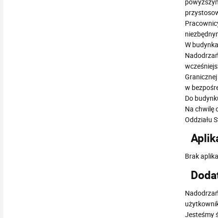
powyższym 
przystosow
Pracownicy
niezbędnym
W budynka
Nadodrzańs
wcześniejs
Granicznej
w bezpośre
Do budynku
Na chwilę 
Oddziału S
Aplik
Brak aplik
Doda
Nadodrzańs
użytkownik
Jesteśmy ś