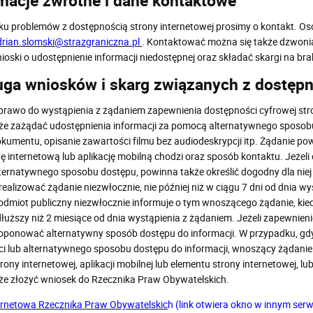
macje zwrotne i dane kontaktowe
u problemów z dostępnością strony internetowej prosimy o kontakt. Os
drian.slomski@strazgraniczna.pl
. Kontaktować można się także dzwoni
ioski o udostępnienie informacji niedostępnej oraz składać skargi na br
ga wniosków i skarg związanych z dostępn
rawo do wystąpienia z żądaniem zapewnienia dostępności cyfrowej strony 
e zażądać udostępnienia informacji za pomocą alternatywnego sposobu
kumentu, opisanie zawartości filmu bez audiodeskrypcji itp. Żądanie po
nę internetową lub aplikację mobilną chodzi oraz sposób kontaktu. Jeżel
ernatywnego sposobu dostępu, powinna także określić dogodny dla niej 
realizować żądanie niezwłocznie, nie później niż w ciągu 7 dni od dnia wy
odmiot publiczny niezwłocznie informuje o tym wnoszącego żądanie, kiedy
łuższy niż 2 miesiące od dnia wystąpienia z żądaniem. Jeżeli zapewnieni
ponować alternatywny sposób dostępu do informacji. W przypadku, gdy
i lub alternatywnego sposobu dostępu do informacji, wnoszący żądani
rony internetowej, aplikacji mobilnej lub elementu strony internetowej, 
e złożyć wniosek do Rzecznika Praw Obywatelskich.
ernetowa Rzecznika Praw Obywatelskic
h (link otwiera okno w innym serw