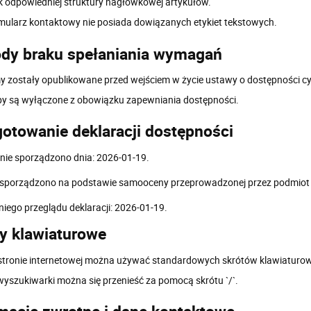
k odpowiedniej struktury nagłówkowej artykułów.
mularz kontaktowy nie posiada dowiązanych etykiet tekstowych.
dy braku spełaniania wymagań
my zostały opublikowane przed wejściem w życie ustawy o dostępności cy
y są wyłączone z obowiązku zapewniania dostępności.
otowanie deklaracji dostępności
ie sporządzono dnia: 2026-01-19.
 sporządzono na podstawie samooceny przeprowadzonej przez podmiot 
niego przeglądu deklaracji: 2026-01-19.
y klawiaturowe
stronie internetowej można używać standardowych skrótów klawiaturow
wyszukiwarki można się przenieść za pomocą skrótu `/`.