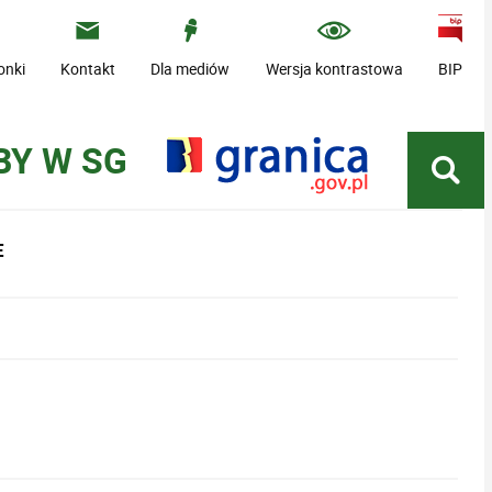
onki
Kontakt
Dla mediów
Wersja kontrastowa
BIP
BY W SG
E